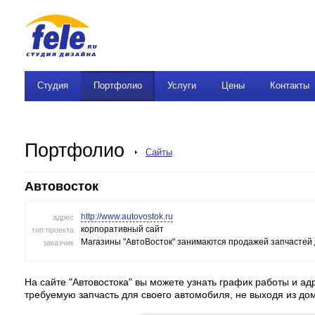
Студия
Портфолио
Услуги
Цены
Контакты
Портфолио
Сайты
Автовосток
http://www.autovostok.ru
адрес
корпоративный сайт
тип проекта
Магазины "АвтоВосток" занимаются продажей запчастей д
заказчик
На сайте "Автовостока" вы можете узнать график работы и адр
требуемую запчасть для своего автомобиля, не выходя
из до