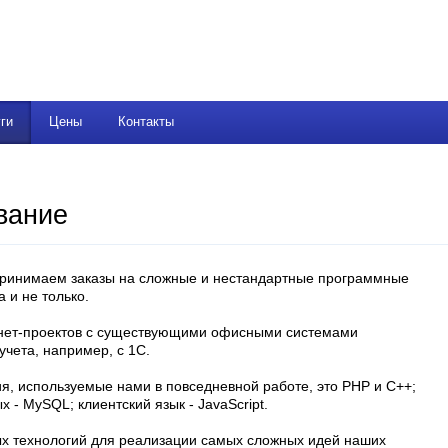
ги
Цены
Контакты
вание
принимаем заказы на сложные и нестандартные программные
 и не только.
нет-проектов с существующими офисными системами
чета, например, с 1C.
, используемые нами в повседневной работе, это PHP и C++;
 - MySQL; клиентский язык - JavaScript.
х технологий для реализации самых сложных идей наших